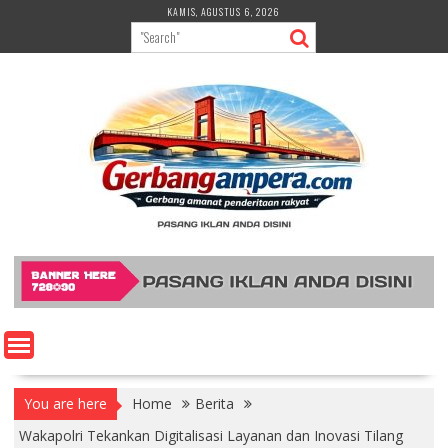
Skip
KAMIS, AGUSTUS 6, 2026
to
content
You are here
Home
Berita
Wakapolri Tekankan Digitalisasi Layanan dan Inovasi Tilang