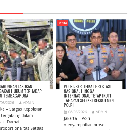
Berita
GABUNGAN LAKUKAN
POLRI: SERTIFIKAT PRESTASI
GAKAN HUKUM TERHADAP
NASIONAL HINGGA
DI TEMBAGAPURA
INTERNASIONAL TETAP IKUTI
TAHAPAN SELEKSI REKRUTMEN
/08/2026
ADMIN
POLRI
ka – Satgas Kepolisian
08/08/2026
ADMIN
 tergabung dalam
Jakarta – Polri
asi Damai
menyampaikan proses
proporsionalitas Satgas