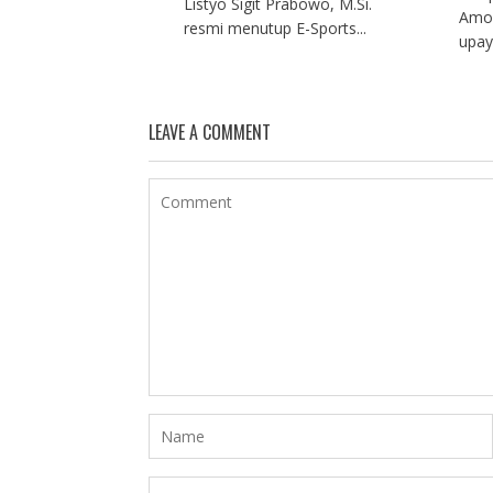
Listyo Sigit Prabowo, M.Si.
Amol
resmi menutup E-Sports...
upay
LEAVE A COMMENT