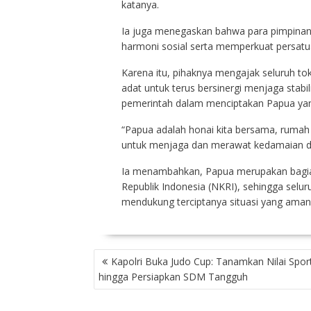
katanya.
Ia juga menegaskan bahwa para pimpina
harmoni sosial serta memperkuat persatu
Karena itu, pihaknya mengajak seluruh t
adat untuk terus bersinergi menjaga sta
pemerintah dalam menciptakan Papua yan
“Papua adalah honai kita bersama, rumah
untuk menjaga dan merawat kedamaian di t
Ia menambahkan, Papua merupakan bagian
Republik Indonesia (NKRI), sehingga selu
mendukung terciptanya situasi yang aman 
NAVIGASI
Kapolri Buka Judo Cup: Tanamkan Nilai Sport
POS
hingga Persiapkan SDM Tangguh