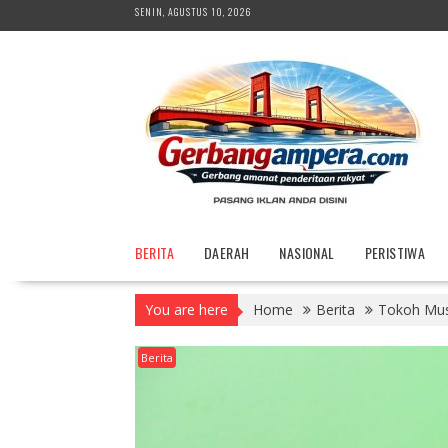
Skip
SENIN, AGUSTUS 10, 2026
to
content
BERITA
DAERAH
NASIONAL
PERISTIWA
You are here
Home
Berita
Tokoh Mus
Berita