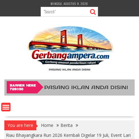
Skip
MINGGU, AGUSTUS 9, 2026
to
content
You are here
Home
Berita
Riau Bhayangkara Run 2026 Kembali Digelar 19 Juli, Event Lari