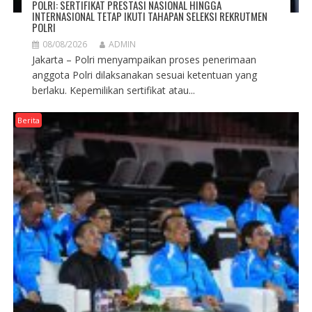
POLRI: SERTIFIKAT PRESTASI NASIONAL HINGGA
INTERNASIONAL TETAP IKUTI TAHAPAN SELEKSI REKRUTMEN
POLRI
08/08/2026
ADMIN
Jakarta – Polri menyampaikan proses penerimaan
anggota Polri dilaksanakan sesuai ketentuan yang
berlaku. Kepemilikan sertifikat atau...
Berita