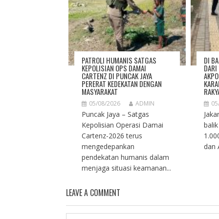
PATROLI HUMANIS SATGAS
DI B
KEPOLISIAN OPS DAMAI
DARI
CARTENZ DI PUNCAK JAYA
AKPO
PERERAT KEDEKATAN DENGAN
KARA
MASYARAKAT
RAKY
05/08/2026
ADMIN
05
Puncak Jaya – Satgas
Jaka
Kepolisian Operasi Damai
bali
Cartenz-2026 terus
1.00
mengedepankan
dan 
pendekatan humanis dalam
menjaga situasi keamanan...
LEAVE A COMMENT