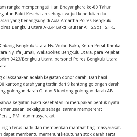
lam rangka memperingati Hari Bhayangkara ke-80 Tahun
egiatan Bakti Kesehatan sebagai wujud kepedulian dan
iatan yang berlangsung di Aula Amartha Polres Bengkulu
lres Bengkulu Utara AKBP Bakti Kautsar Ali, S.Sos., S.I.K.,
 Cabang Bengkulu Utara Ny. Wulan Bakti, Ketua Persit Kartika
ra Ny. Ifa Jumali, Wakapolres Bengkulu Utara, para Pejabat
odim 0423/Bengkulu Utara, personel Polres Bengkulu Utara,
ara.
 dilaksanakan adalah kegiatan donor darah. Dari hasil
38 kantong darah yang terdiri dari 9 kantong golongan darah
ong golongan darah O, dan 5 kantong golongan darah AB.
ahwa kegiatan Bakti Kesehatan ini merupakan bentuk nyata
 kemanusiaan, sekaligus sebagai sarana mempererat
 Persit, PMI, dan masyarakat.
lri ingin terus hadir dan memberikan manfaat bagi masyarakat.
an dapat membantu memenuhi kebutuhan stok darah serta