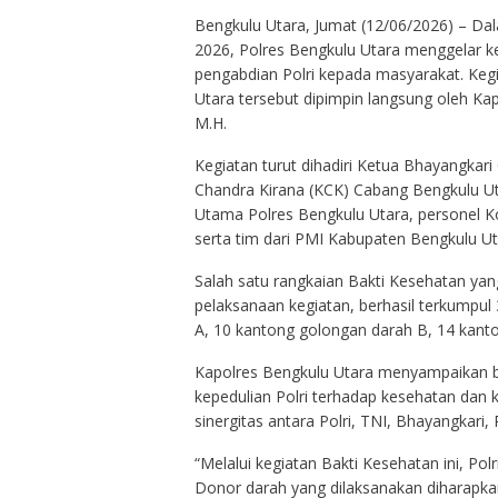
Bengkulu Utara, Jumat (12/06/2026) – Da
2026, Polres Bengkulu Utara menggelar k
pengabdian Polri kepada masyarakat. Keg
Utara tersebut dipimpin langsung oleh Kapo
M.H.
Kegiatan turut dihadiri Ketua Bhayangkari
Chandra Kirana (KCK) Cabang Bengkulu Uta
Utama Polres Bengkulu Utara, personel K
serta tim dari PMI Kabupaten Bengkulu Ut
Salah satu rangkaian Bakti Kesehatan yang
pelaksanaan kegiatan, berhasil terkumpul 
A, 10 kantong golongan darah B, 14 kant
Kapolres Bengkulu Utara menyampaikan b
kepedulian Polri terhadap kesehatan dan
sinergitas antara Polri, TNI, Bhayangkari,
“Melalui kegiatan Bakti Kesehatan ini, Po
Donor darah yang dilaksanakan diharapk