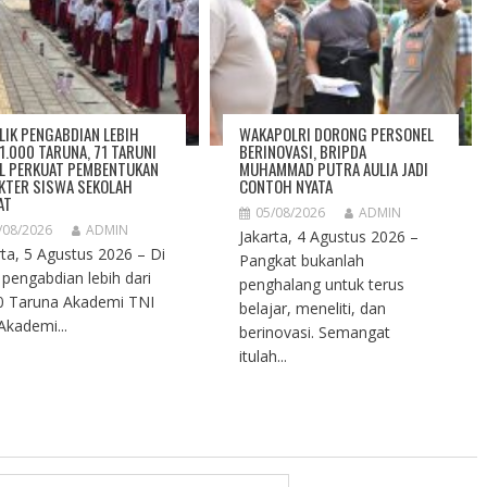
ALIK PENGABDIAN LEBIH
WAKAPOLRI DORONG PERSONEL
 1.000 TARUNA, 71 TARUNI
BERINOVASI, BRIPDA
L PERKUAT PEMBENTUKAN
MUHAMMAD PUTRA AULIA JADI
KTER SISWA SEKOLAH
CONTOH NYATA
AT
05/08/2026
ADMIN
/08/2026
ADMIN
Jakarta, 4 Agustus 2026 –
rta, 5 Agustus 2026 – Di
Pangkat bukanlah
k pengabdian lebih dari
penghalang untuk terus
0 Taruna Akademi TNI
belajar, meneliti, dan
Akademi...
berinovasi. Semangat
itulah...