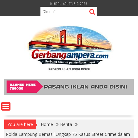
Skip
MINGGU, AGUSTUS 9, 2026
to
content
You are here
Home
Berita
Polda Lampung Berhasil Ungkap 75 Kasus Street Crime dalam