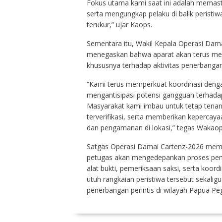
Fokus utama kami saat ini adalah memast
serta mengungkap pelaku di balik peristiw
terukur,” ujar Kaops.
Sementara itu, Wakil Kepala Operasi Dama
menegaskan bahwa aparat akan terus me
khususnya terhadap aktivitas penerbangan
“Kami terus memperkuat koordinasi denga
mengantisipasi potensi gangguan terhada
Masyarakat kami imbau untuk tetap tena
terverifikasi, serta memberikan kepercay
dan pengamanan di lokasi,” tegas Wakaop
Satgas Operasi Damai Cartenz-2026 memas
petugas akan mengedepankan proses penye
alat bukti, pemeriksaan saksi, serta koor
utuh rangkaian peristiwa tersebut sekali
penerbangan perintis di wilayah Papua P