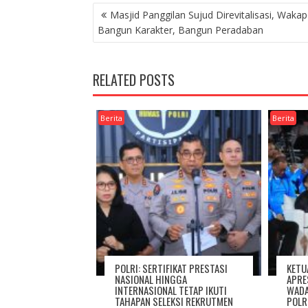
NAVIGASI
Masjid Panggilan Sujud Direvitalisasi, Wakapo
POS
Bangun Karakter, Bangun Peradaban
RELATED POSTS
Berita
Berita
POLRI: SERTIFIKAT PRESTASI
KETU
NASIONAL HINGGA
APRE
INTERNASIONAL TETAP IKUTI
WADA
TAHAPAN SELEKSI REKRUTMEN
POLR