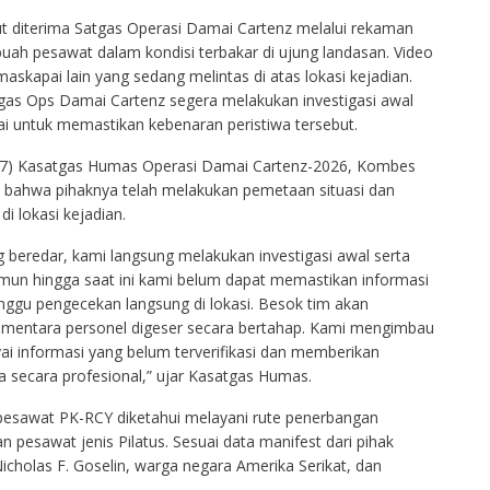
ut diterima Satgas Operasi Damai Cartenz melalui rekaman
uah pesawat dalam kondisi terbakar di ujung landasan. Video
 maskapai lain yang sedang melintas di atas lokasi kejadian.
tgas Ops Damai Cartenz segera melakukan investigasi awal
i untuk memastikan kebenaran peristiwa tersebut.
(2/7) Kasatgas Humas Operasi Damai Cartenz-2026, Kombes
kan bahwa pihaknya telah melakukan pemetaan situasi dan
 lokasi kejadian.
 beredar, kami langsung melakukan investigasi awal serta
mun hingga saat ini kami belum dapat memastikan informasi
gu pengecekan langsung di lokasi. Besok tim akan
sementara personel digeser secara bertahap. Kami mengimbau
 informasi yang belum terverifikasi dan memberikan
 secara profesional,” ujar Kasatgas Humas.
 pesawat PK-RCY diketahui melayani rute penerbangan
awat jenis Pilatus. Sesuai data manifest dari pihak
Nicholas F. Goselin, warga negara Amerika Serikat, dan