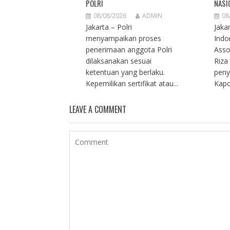
POLRI
NASI
08/08/2026
ADMIN
08
Jakarta – Polri
Jak
menyampaikan proses
Indo
penerimaan anggota Polri
Asso
dilaksanakan sesuai
Riza
ketentuan yang berlaku.
peny
Kepemilikan sertifikat atau...
Kapo
LEAVE A COMMENT