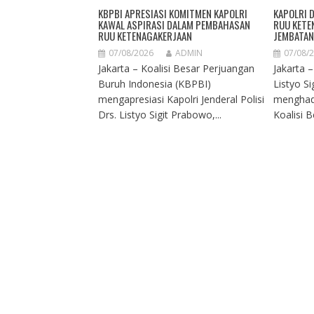
KBPBI APRESIASI KOMITMEN KAPOLRI
KAPOLRI 
KAWAL ASPIRASI DALAM PEMBAHASAN
RUU KETE
RUU KETENAGAKERJAAN
JEMBATAN
07/08/2026
ADMIN
07/08/
Jakarta – Koalisi Besar Perjuangan
Jakarta –
Buruh Indonesia (KBPBI)
Listyo Si
mengapresiasi Kapolri Jenderal Polisi
menghadi
Drs. Listyo Sigit Prabowo,...
Koalisi B