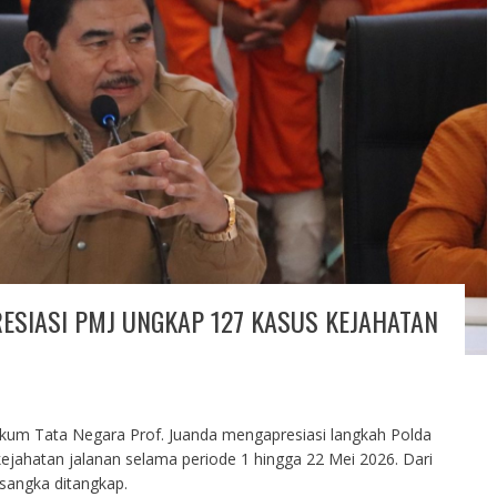
RESIASI PMJ UNGKAP 127 KASUS KEJAHATAN
Hukum Tata Negara Prof. Juanda mengapresiasi langkah Polda
jahatan jalanan selama periode 1 hingga 22 Mei 2026. Dari
sangka ditangkap.