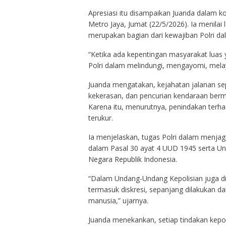
Apresiasi itu disampaikan Juanda dalam k
Metro Jaya, Jumat (22/5/2026). Ia menilai
merupakan bagian dari kewajiban Polri d
“Ketika ada kepentingan masyarakat luas y
Polri dalam melindungi, mengayomi, mela
Juanda mengatakan, kejahatan jalanan se
kekerasan, dan pencurian kendaraan ber
Karena itu, menurutnya, penindakan terha
terukur.
Ia menjelaskan, tugas Polri dalam menjaga
dalam Pasal 30 ayat 4 UUD 1945 serta U
Negara Republik Indonesia.
“Dalam Undang-Undang Kepolisian juga di
termasuk diskresi, sepanjang dilakukan d
manusia,” ujarnya.
Juanda menekankan, setiap tindakan kepoli