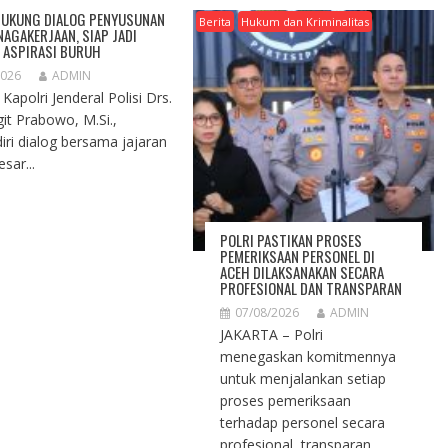
DUKUNG DIALOG PENYUSUNAN
Berita
Hukum dan Kriminalitas
NAGAKERJAAN, SIAP JADI
 ASPIRASI BURUH
2026
ADMIN
 Kapolri Jenderal Polisi Drs.
git Prabowo, M.Si.,
ri dialog bersama jajaran
esar...
POLRI PASTIKAN PROSES
PEMERIKSAAN PERSONEL DI
ACEH DILAKSANAKAN SECARA
PROFESIONAL DAN TRANSPARAN
07/08/2026
ADMIN
JAKARTA – Polri
menegaskan komitmennya
untuk menjalankan setiap
proses pemeriksaan
terhadap personel secara
profesional, transparan,