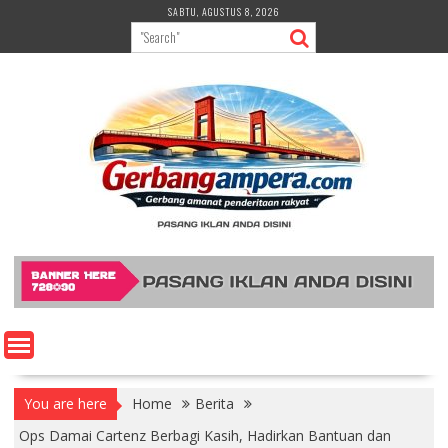
Skip
SABTU, AGUSTUS 8, 2026
to
content
You are here
Home
Berita
Ops Damai Cartenz Berbagi Kasih, Hadirkan Bantuan dan