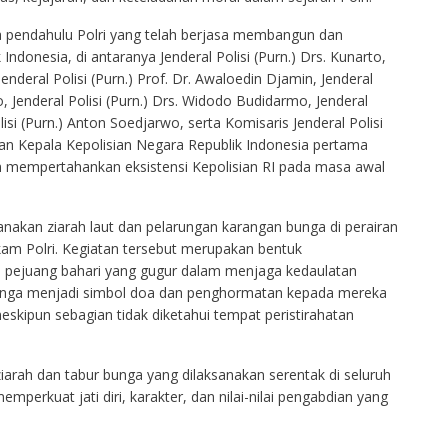
 pendahulu Polri yang telah berjasa membangun dan
Indonesia, di antaranya Jenderal Polisi (Purn.) Drs. Kunarto,
Jenderal Polisi (Purn.) Prof. Dr. Awaloedin Djamin, Jenderal
, Jenderal Polisi (Purn.) Drs. Widodo Budidarmo, Jenderal
olisi (Purn.) Anton Soedjarwo, serta Komisaris Jenderal Polisi
n Kepala Kepolisian Negara Republik Indonesia pertama
 mempertahankan eksistensi Kepolisian RI pada masa awal
ksanakan ziarah laut dan pelarungan karangan bunga di perairan
kam Polri. Kegiatan tersebut merupakan bentuk
pejuang bahari yang gugur dalam menjaga kedaulatan
 bunga menjadi simbol doa dan penghormatan kepada mereka
skipun sebagian tidak diketahui tempat peristirahatan
arah dan tabur bunga yang dilaksanakan serentak di seluruh
rkuat jati diri, karakter, dan nilai-nilai pengabdian yang