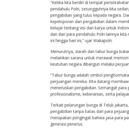
“Ketika kita berdiri di tempat peristiraha
pendahulu Polri, sesungguhnya kita sedang
pengabdian yang tulus kepada negara. Dari
kepeloporan dan pengabdian dalam membang
belajar tentang visi dan karya untuk Indon
dan dari para pendahulu Polri lainnya kit
ini hingga hari ini,” ujar Wakapolri.
Menurutnya, ziarah dan tabur bunga bukan
melainkan sarana untuk merawat memori
keutuhan negara dibangun melalui perjuan
“Tabur bunga adalah simbol penghormatan,
perjuangan mereka. Kita datang memba
meneruskan pengabdian. Semangat para pa
profesionalisme, keberanian, serta pelay
Terkait pelarungan bunga di Teluk Jakart
pengabdian tanpa batas dari para pejuang
merupakan pengingat bahwa jasa para pah
generasi penerus.