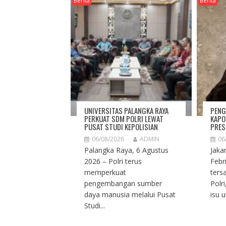
Berita
Berita
UNIVERSITAS PALANGKA RAYA
PENG
PERKUAT SDM POLRI LEWAT
KAPO
PUSAT STUDI KEPOLISIAN
PRES
06/08/2026
ADMIN
06
Palangka Raya, 6 Agustus
Jaka
2026 – Polri terus
Febr
memperkuat
ters
pengembangan sumber
Polr
daya manusia melalui Pusat
isu 
Studi...