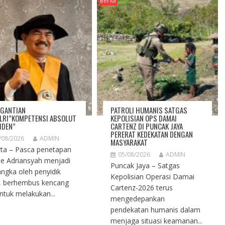
Berita
GANTIAN
PATROLI HUMANIS SATGAS
LRI”KOMPETENSI ABSOLUT
KEPOLISIAN OPS DAMAI
IDEN”
CARTENZ DI PUNCAK JAYA
PERERAT KEDEKATAN DENGAN
/08/2026
ADMIN
MASYARAKAT
rta – Pasca penetapan
05/08/2026
ADMIN
ie Adriansyah menjadi
Puncak Jaya – Satgas
angka oleh penyidik
Kepolisian Operasi Damai
i, berhembus kencang
Cartenz-2026 terus
untuk melakukan...
mengedepankan
pendekatan humanis dalam
menjaga situasi keamanan...