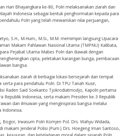
tan Hari Bhayangkara ke-80, Polri melaksanakan ziarah dan
 wilayah Indonesia sebagai bentuk penghormatan kepada para
endahulu Polri yang telah mewariskan nilai perjuangan,
setyo, S.H., M.Hum., M.Si., M.M. memimpin langsung Upacara
Taman Makam Pahlawan Nasional Utama (TMPNU) Kalibata,
ri para Pejabat Utama Mabes Polri dan diawali dengan
engheningkan cipta, peletakan karangan bunga, pembacaan
hlawan bangsa.
ksanakan ziarah di berbagai lokasi bersejarah dan tempat
a serta para pendahulu Polri. Di TPU Tanah Kusir,
lisi Raden Said Soekanto Tjokrodiatmodjo, Kapolri pertama
a Republik Indonesia, serta makam Presiden ke-3 Republik
egarawan dan ilmuwan yang menginspirasi bangsa melalui
a Indonesia.
g, Bogor, Irwasum Polri Komjen Pol. Drs. Wahyu Widada,
di makam Jenderal Polisi (Purn.) Drs. Hoegeng Iman Santoso,
tas, kejujuran, dan keteladanan moral dalam sejarah Polri.