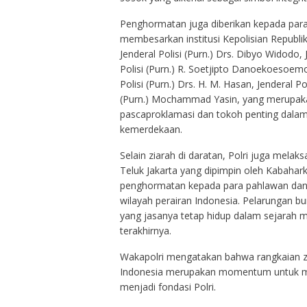
Penghormatan juga diberikan kepada para
membesarkan institusi Kepolisian Republik 
Jenderal Polisi (Purn.) Drs. Dibyo Widodo, 
Polisi (Purn.) R. Soetjipto Danoekoesoemo
Polisi (Purn.) Drs. H. M. Hasan, Jenderal P
(Purn.) Mochammad Yasin, yang merupaka
pascaproklamasi dan tokoh penting dalam
kemerdekaan.
Selain ziarah di daratan, Polri juga mela
Teluk Jakarta yang dipimpin oleh Kabahar
penghormatan kepada para pahlawan dan 
wilayah perairan Indonesia. Pelarungan
yang jasanya tetap hidup dalam sejarah me
terakhirnya.
Wakapolri mengatakan bahwa rangkaian zi
Indonesia merupakan momentum untuk mempe
menjadi fondasi Polri.