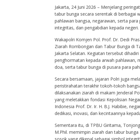
Jakarta, 24 Juni 2026 – Menjelang peringa
tabur bunga secara serentak di berbagai
pahlawan bangsa, negarawan, serta para p
integritas, dan pengabdian kepada negeri.
Wakapolri Komjen Pol. Prof. Dr. Dedi Pra
Ziarah Rombongan dan Tabur Bunga di 
Jakarta Selatan. Kegiatan tersebut dihadi
penghormatan kepada arwah pahlawan, m
doa, serta tabur bunga di pusara para pa
Secara bersamaan, jajaran Polri juga mela
peristirahatan terakhir tokoh-tokoh bangs
dilaksanakan ziarah di makam Jenderal Po
yang meletakkan fondasi Kepolisian Negar
Indonesia Prof. Dr. Ir. H. B.J. Habibie, n
dedikasi, inovasi, dan kecintaannya kepad
Sementara itu, di TPBU Giritama, Tonjon
M.Phil. memimpin ziarah dan tabur bunga 
sosok yang dikenal sebagai simbol integri