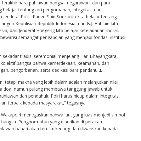
tan terakhir para pahlawan bangsa, negarawan, dan para
 belajar tentang arti pengorbanan, integritas, dan
 Jenderal Polisi Raden Said Soekanto kita belajar tentang
un Kepolisian Republik Indonesia, dari B.J. Habibie kita
esia, dari Jenderal Hoegeng kita belajar keteladanan moral,
a mewarisi semangat pengabdian yang menjadi fondasi institusi
 sekadar tradisi seremonial menjelang Hari Bhayangkara,
 kolektif bangsa bahwa kemerdekaan, keamanan, dan
gan, pengorbanan, serta dedikasi para pendahulu.
 tetapi makna yang lebih dalam adalah melanjutkan nilai
wa doa, namun pulang membawa tanggung jawab untuk
hlawan dan pendahulu Polri harus hidup dalam integritas,
anan terbaik kepada masyarakat,” tegasnya.
a, Wakapolri menegaskan bahwa laut yang luas menjadi simbol
 bangsa. Penghormatan yang diberikan di perairan
lawan bahari akan terus dikenang dan diwariskan kepada