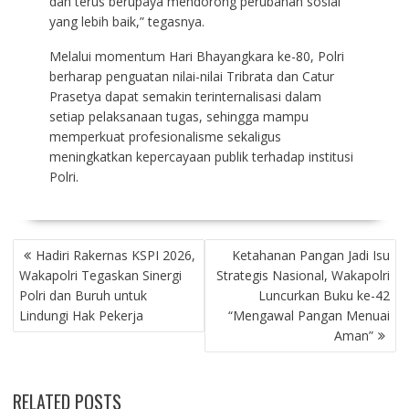
dan terus berupaya mendorong perubahan sosial
yang lebih baik,” tegasnya.
Melalui momentum Hari Bhayangkara ke-80, Polri
berharap penguatan nilai-nilai Tribrata dan Catur
Prasetya dapat semakin terinternalisasi dalam
setiap pelaksanaan tugas, sehingga mampu
memperkuat profesionalisme sekaligus
meningkatkan kepercayaan publik terhadap institusi
Polri.
NAVIGASI
Hadiri Rakernas KSPI 2026,
Ketahanan Pangan Jadi Isu
POS
Wakapolri Tegaskan Sinergi
Strategis Nasional, Wakapolri
Polri dan Buruh untuk
Luncurkan Buku ke-42
Lindungi Hak Pekerja
“Mengawal Pangan Menuai
Aman”
RELATED POSTS