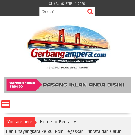
Skip
SELASA, AGUSTUS 11, 2026
to
content
You are here
Home
Berita
Hari Bhayangkara ke-80, Polri Tegaskan Tribrata dan Catur