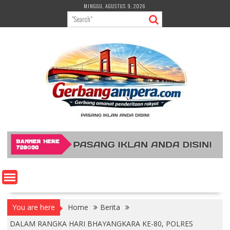
Skip
MINGGU, AGUSTUS 9, 2026
to
content
You are here
Home
Berita
DALAM RANGKA HARI BHAYANGKARA KE-80, POLRES