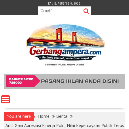
Skip
KAMIS, AGUSTUS 6, 2026
to
content
You are here
Home
Berita
Andi Gani Apresiasi Kinerja Polri, Nilai Kepercayaan Publik Terus